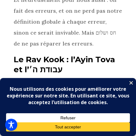
fait des erreurs, et on ne perd pas notre
définition globale à chaque erreur,
sinon ce serait invivable. Mais חס ושלום
de ne pas réparer les erreurs.
Le Rav Kook : l’Ayin Tova
et l’
עבודת ה׳
Deuxième source : le רב קוק. À quel point
l’Ayin Tova a des conséquences sur
notre עבודת ה׳.
Il dit, en substance : le fondement de
toute notre morale dépend de notre